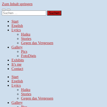
Zum Inhalt springen
Mobile-
Suchfeld
Suchen
Menü
ein-/ausblenden
nach:
ein-/ausblenden
Start
English
Lyrics
Haiku
Stories
Gegen das Vergessen
Gallery
Pics
FotoDigis
Exhibits
It’s me
Contact
Start
English
Lyrics
Haiku
Stories
Gegen das Vergessen
Gallery
Pics