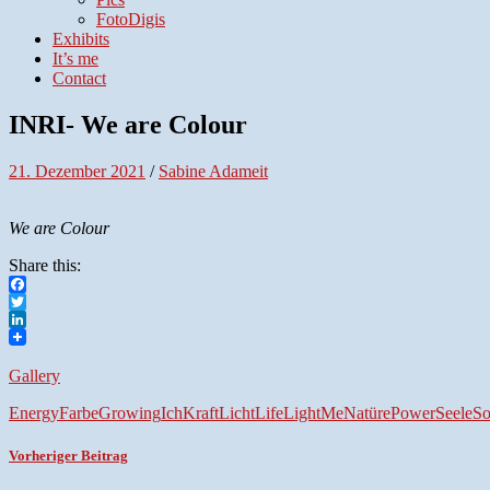
FotoDigis
Exhibits
It’s me
Contact
INRI- We are Colour
21. Dezember 2021
/
Sabine Adameit
We are Colour
Share this:
Facebook
Twitter
LinkedIn
Gallery
Energy
Farbe
Growing
Ich
Kraft
Licht
Life
Light
Me
Natüre
Power
Seele
So
Vorheriger Beitrag