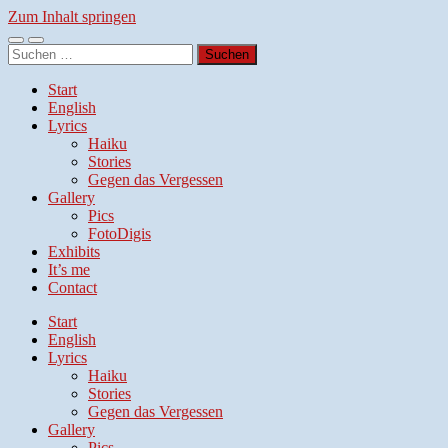
Zum Inhalt springen
Mobile-
Suchfeld
Suchen
Menü
ein-/ausblenden
nach:
ein-/ausblenden
Start
English
Lyrics
Haiku
Stories
Gegen das Vergessen
Gallery
Pics
FotoDigis
Exhibits
It’s me
Contact
Start
English
Lyrics
Haiku
Stories
Gegen das Vergessen
Gallery
Pics